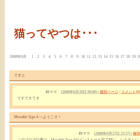
猫ってやつは･･･
2008年6月
1
2
3
4
5
6
7
8
9
10
11
12
13
14
15
16
17
18
19
2
てすと
柿ママ
(
2008年6月28日 00:00)
|
個別ページ
|
コメント(0
てすてすてす
Movable Type 4 へようこそ！
柿ママ
(
2008年6月27日 23:57)
|
個
このブログ記事は、Movable Type 4のインストール完了時に、システ